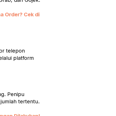
Grab, dan Gojek.
a Order? Cek di
or telepon
lalui platform
g. Penipu
jumlah tertentu.