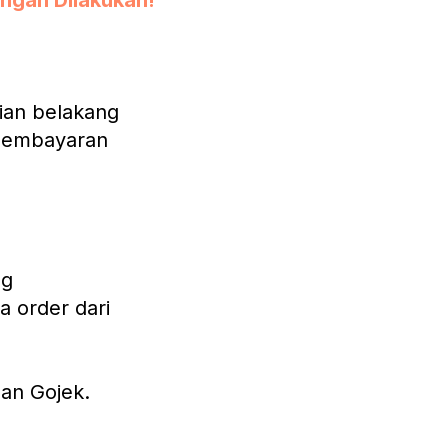
angan Dilakukan!
gian belakang
 pembayaran
ng
 order dari
dan Gojek.