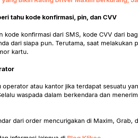
l yang Bikin Rating Driver Maxim Berkurang, J
ri tahu kode konfirmasi, pin, dan CVV
an kode konfirmasi dari SMS, kode CVV dari ba
Anda dari siapa pun. Terutama, saat melakukan
or kartu.
rator
 operator atau kantor jika terdapat sesuatu ya
elalu waspada dalam berkendara dan menerima
indar dari order mencurigakan di Maxim, Grab, 