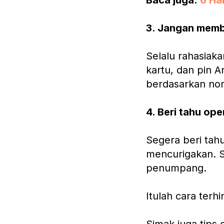
Baca juga:
6 Ha
3. Jangan membe
Selalu rahasiak
kartu, dan pin 
berdasarkan nom
4. Beri tahu ope
Segera beri tahu
mencurigakan. S
penumpang.
Itulah cara terh