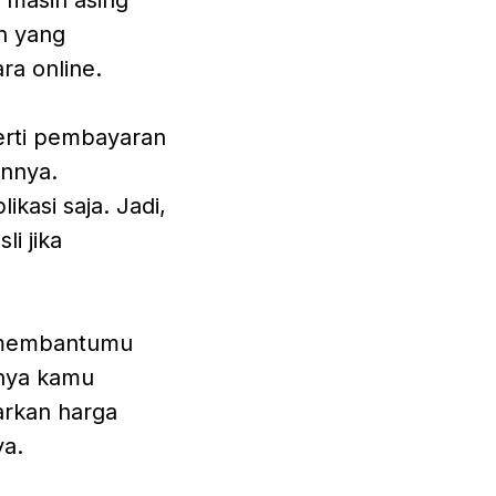
n yang
a online.
erti pembayaran
innya.
kasi saja. Jadi,
li jika
 membantumu
knya kamu
arkan harga
a.