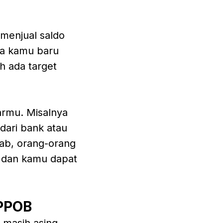
menjual saldo
ka kamu baru
h ada target
tarmu. Misalnya
 dari bank atau
bab, orang-orang
, dan kamu dapat
 PPOB
 masih asing