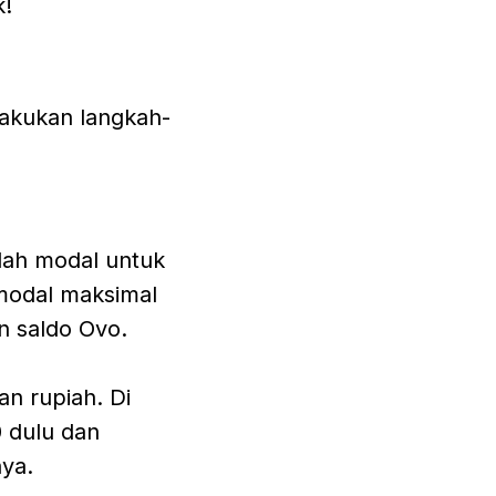
k!
lakukan langkah-
lah modal untuk
 modal maksimal
n saldo Ovo.
an rupiah. Di
 dulu dan
nya.