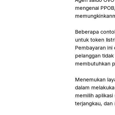
mengenai PPOB,
memungkinkanmu
Beberapa conto
untuk token list
Pembayaran ini 
pelanggan tidak 
membutuhkan p
Menemukan laya
dalam melakukan
memilih aplikas
terjangkau, da